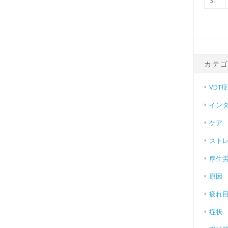
31
カテ
VDT
イン
ケア
スト
厚生
原因
疲れ
症状