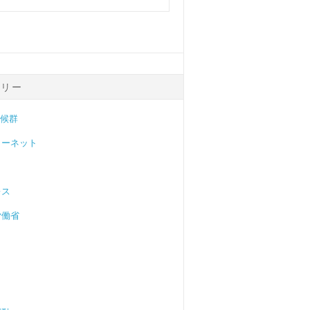
ゴリー
症候群
ターネット
レス
労働省
目