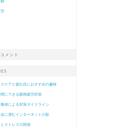
運動
疲労
のコメント
IES
レスケアと疲れ目におすすめの趣味
時間にできる眼精疲労対策
労働省による対策ガイドライン
社会に潜むインターネットの影
目とストレスの関係