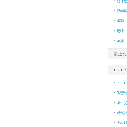
眼球
眼精
緩和
趣味
頭痛
最近
ENTR
スト
休憩
厚生
現代
疲れ