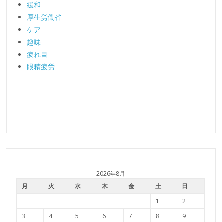
緩和
厚生労働省
ケア
趣味
疲れ目
眼精疲労
2026年8月
月
火
水
木
金
土
日
1
2
3
4
5
6
7
8
9