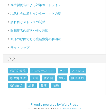
厚生労働省による対策ガイドライン
現代社会に潜むインターネットの影
疲れ目とストレスの関係
眼精疲労の症状や主な原因
頭痛の原因である眼精疲労の解消法
サイトマップ
タグ
VDT症候群
インターネット
ケア
ストレス
厚生労働省
原因
疲れ目
症状
眼球運動
眼精疲労
緩和
趣味
頭痛
Proudly powered by WordPress