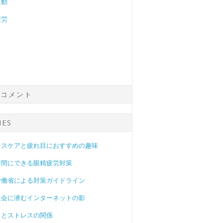
運動
疲労
のコメント
IES
レスケアと疲れ目におすすめの趣味
時間にできる眼精疲労対策
労働省による対策ガイドライン
社会に潜むインターネットの影
目とストレスの関係