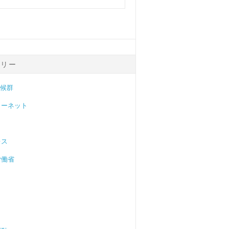
ゴリー
症候群
ターネット
レス
労働省
目