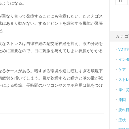
31
るようになる。
が重なり合って発症することにも注意したい。たとえばス
球はあまり動かない。するとピントを調節する機能が緊張
だ。
カテ
度なストレスは自律神経の副交感神経を抑え、涙の分泌を
VDT
ために重要なので、目に刺激を与えてしまい負担がかかる
イン
ケア
なるケースがある。暗すぎる環境や逆に眩しすぎる環境下
精疲労を招いてしまう。目が乾燥すると瞬きと涙の量が減
スト
ンによる乾燥、長時間のパソコンやスマホ利用は気をつけ
厚生
原因
疲れ
症状