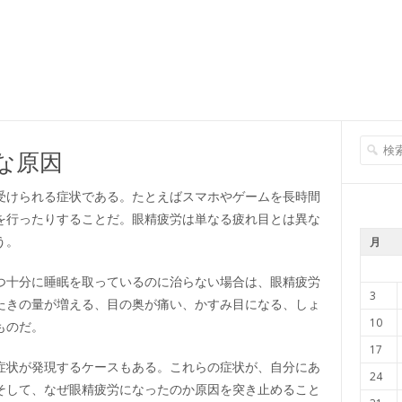
な原因
受けられる症状である。たとえばスマホやゲームを長時間
を行ったりすることだ。眼精疲労は単なる疲れ目とは異な
う。
月
つ十分に睡眠を取っているのに治らない場合は、眼精疲労
3
たきの量が増える、目の奥が痛い、かすみ目になる、しょ
10
ものだ。
17
症状が発現するケースもある。これらの症状が、自分にあ
24
そして、なぜ眼精疲労になったのか原因を突き止めること