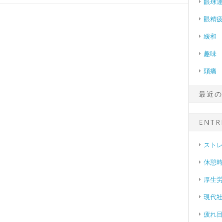
眼球
眼精
緩和
趣味
頭痛
最近
ENTR
スト
休憩
厚生
現代
疲れ